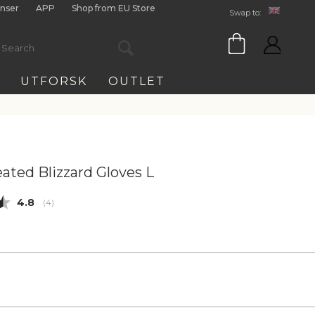
enser
APP
Shop from EU Store
UTFORSK
OUTLET
Logg
inn
ated Blizzard Gloves L
Gjennomsnittskarakter:
4.8
(
stemmer:
4
)