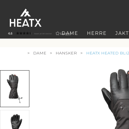
DAME
HERRE
JAK
4.6
Basert på 106 stemmer
>
DAME
>
HANSKER
>
HEATX HEATED BLI