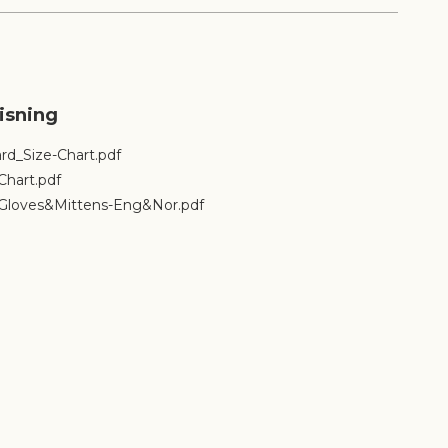
te varme
 HeatX™ 7,4V hanskesystem, utviklet for å
fekt/vekt/varmeforhold. Elementene er nøye
 å passe hver størrelse og modell for å gi god
ng av hender og fingre. De medfølgende
ve 2200 mAh 7,4V batteriene sikrer god batterilevetid
vekt og størrelse.
rd_Size-Chart.pdf
hart.pdf
Gloves&Mittens-Eng&Nor.pdf