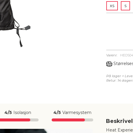
XS
S
Varenr:
HEOS04
Størrelse
På lager = Lever
Retur: 14 dager
4/5
Isolasjon
4/5
Varmesystem
Beskrive
Heat Experie