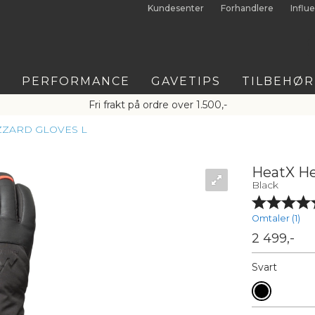
Kundesenter
Forhandlere
Influ
T
PERFORMANCE
GAVETIPS
TILBEHØR
Fri frakt på ordre over 1.500,-
ZZARD GLOVES L
HeatX He
Black
Omtaler (
1
)
2 499,-
Svart