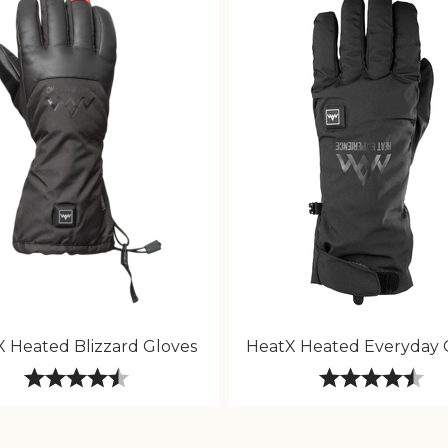
 Heated Blizzard Gloves
HeatX Heated Everyday 
Karakter:
4.8 av 5 mulige
Karakter:
4.5