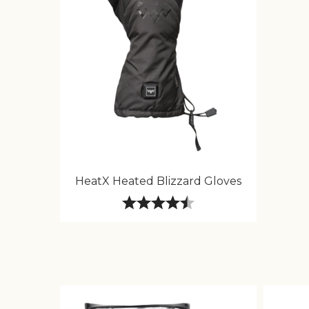
HeatX Heated Blizzard Gloves
Karakter:
4.8 av 5 mulige