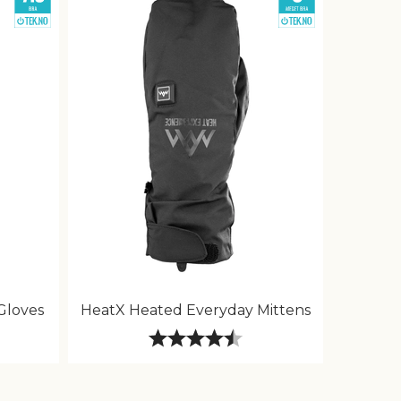
Gloves
HeatX Heated Everyday Mittens
 av 5 mulige
Karakter:
4.7 av 5 mulige