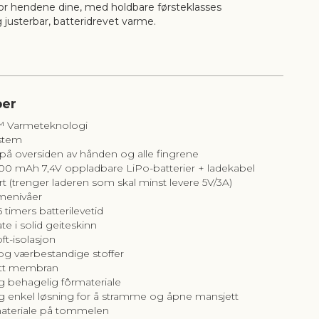
 for hendene dine, med holdbare førsteklasses
 justerbar, batteridrevet varme.
 allsidighet, varme og holdbarhet, men samtidig som
evegelighet. Det myke og holdbare skinnet er valgt
er
n og fingrene for å gi holdbarhet og fleksibilitet.
res med et sterkt, men lett ripstop-stoff for
 Varmeteknologi
g oversiden av hånden. Legg batteriet i mansjetten
ystem
e dagene for å gi deg tre nivåer med ekstra varme
å oversiden av hånden og alle fingrene
etrykk eller to. Og med den vanntette og pustende
00 mAh 7,4V oppladbare LiPo-batterier + ladekabel
l de også beskytte deg mot våte hender når været
rt (trenger laderen som skal minst levere 5V/3A)
å lag. Enten du sykler til jobb om vinteren eller står på
menivåer
 vil Bilzzard holde hendene dine komfortable i kaldt
5 timers batterilevetid
te i solid geiteskinn
ft-isolasjon
og værbestandige stoffer
tt membran
g behagelig fôrmateriale
g enkel løsning for å stramme og åpne mansjett
ateriale på tommelen