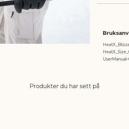
Unngå direk
Designet med
maksimere ef
tilpasset for
varmefordeli
energieffekti
med minimal 
HeatX_Blizza
HeatX_Size_C
UserManual-
Produkter du har sett på