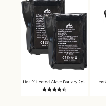
HeatX Heated Glove Battery 2pk
HeatX
Karakter:
4.5 av 5 mulige