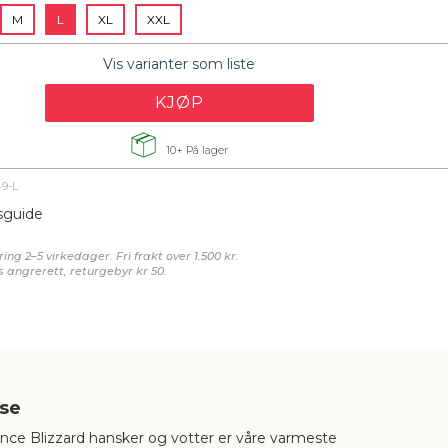
M
L
XL
XXL
Vis varianter som liste
KJØP
10+
På lager
9-L
sguide
ing 2–5 virkedager. Fri frakt over 1.500 kr.
s angrerett, returgebyr kr 50.
lse
nce Blizzard hansker og votter er våre varmeste