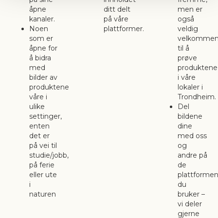
åpne
ditt delt
men er
kanaler.
på våre
også
Noen
plattformer.
veldig
som er
velkomme
åpne for
til å
å bidra
prøve
med
produktene
bilder av
i våre
produktene
lokaler i
våre i
Trondheim
ulike
Del
settinger,
bildene
enten
dine
det er
med oss
på vei til
og
studie/jobb,
andre på
på ferie
de
eller ute
plattforme
i
du
naturen
bruker –
vi deler
gjerne