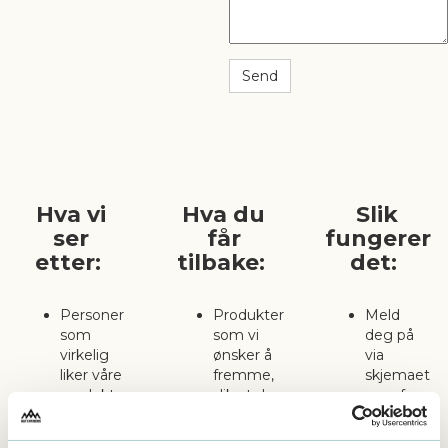
Send
Hva vi
Hva du
Slik
ser
får
fungerer
etter:
tilbake:
det:
Personer
Produkter
Meld
som
som vi
deg på
virkelig
ønsker å
via
liker våre
fremme,
skjemaet
produkter
slik at du
ovenfor.
og kan
kan
Vi tar
relatere
bruke
kontakt