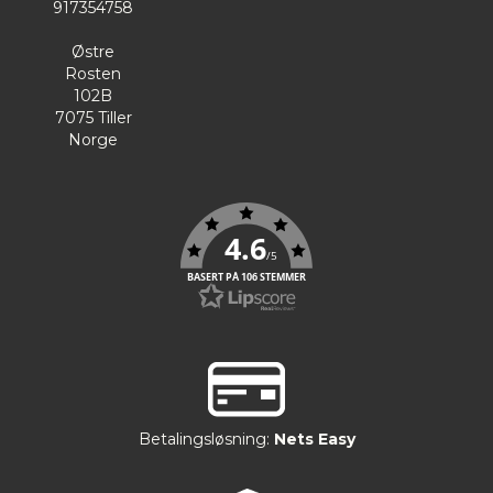
917354758
Østre
Rosten
102B
7075 Tiller
Norge
4.6
/5
BASERT PÅ 106 STEMMER
Betalingsløsning:
Nets Easy