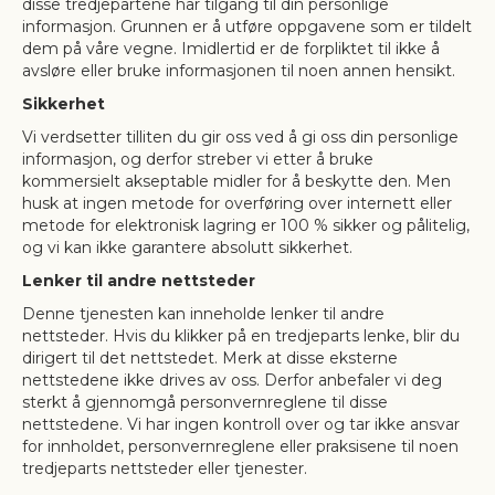
disse tredjepartene har tilgang til din personlige
informasjon. Grunnen er å utføre oppgavene som er tildelt
dem på våre vegne. Imidlertid er de forpliktet til ikke å
avsløre eller bruke informasjonen til noen annen hensikt.
Sikkerhet
Vi verdsetter tilliten du gir oss ved å gi oss din personlige
informasjon, og derfor streber vi etter å bruke
kommersielt akseptable midler for å beskytte den. Men
husk at ingen metode for overføring over internett eller
metode for elektronisk lagring er 100 % sikker og pålitelig,
og vi kan ikke garantere absolutt sikkerhet.
Lenker til andre nettsteder
Denne tjenesten kan inneholde lenker til andre
nettsteder. Hvis du klikker på en tredjeparts lenke, blir du
dirigert til det nettstedet. Merk at disse eksterne
nettstedene ikke drives av oss. Derfor anbefaler vi deg
sterkt å gjennomgå personvernreglene til disse
nettstedene. Vi har ingen kontroll over og tar ikke ansvar
for innholdet, personvernreglene eller praksisene til noen
tredjeparts nettsteder eller tjenester.