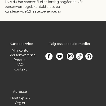
Hvis du har spørsmål eller forslag angående vår
personvernregel, kontakte oss på
kundeservice@heatexperience.no
Kundeservice
Følg oss i sosiale medier
Min konto
Personværerklæring
Produkt
FAQ
Kontakt
Adresse
Heatexp AS
Org.nr