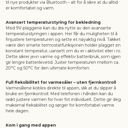
til nye produkter via Bluetooth – alt for å sikre at du alltid
er komfortabel og varm.
Avansert temperaturstyring for bekledning
Med 9V-plaggene kan du dra nytte av den avanserte
temperaturstyringen i appen. Her får du muligheten til å
finjustere temperaturen og sette et nøyaktig nivå. Takket
være den smarte termostatfunksjonen holder plagget en
konstant temperatur, uansett om du er i aktivitet eller i ro.
Dette sikrer jevn varme og effektiv batteribruk, som igjen
gir lengre batterilevetid. Juster temperaturen mellom ca.
20°C og 50°C for den ultimate komforten.
Full fleksibilitet for varmesåler – uten fjernkontroll
Varmesålene kobles direkte til appen, slik at du slipper å
bruke en fjernkontroll. Med telefonen i hånden kan du
raskt justere varmen for hver fot individuelt. Dette gir deg
maksimal fleksibilitet og sørger for komfortabel varme
hele dagen.
Kom i gang med appen