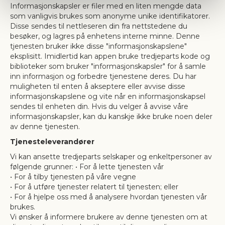
Informasjonskapsler er filer med en liten mengde data
som vanligvis brukes som anonyme unike identifikatorer.
Disse sendes til nettleseren din fra nettstedene du
besøker, og lagres på enhetens interne minne. Denne
tjenesten bruker ikke disse "informasjonskapslene"
eksplisitt. Imidlertid kan appen bruke tredjeparts kode og
biblioteker som bruker "informasjonskapsler" for å samle
inn informasjon og forbedre tjenestene deres. Du har
muligheten til enten å akseptere eller avvise disse
informasjonskapslene og vite når en informasjonskapsel
sendes til enheten din. Hvis du velger å avvise våre
informasjonskapsler, kan du kanskje ikke bruke noen deler
av denne tjenesten.
Tjenesteleverandører
Vi kan ansette tredjeparts selskaper og enkeltpersoner av
følgende grunner: • For å lette tjenesten vår
• For å tilby tjenesten på våre vegne
• For å utføre tjenester relatert til tjenesten; eller
• For å hjelpe oss med å analysere hvordan tjenesten vår
brukes.
Vi ønsker å informere brukere av denne tjenesten om at