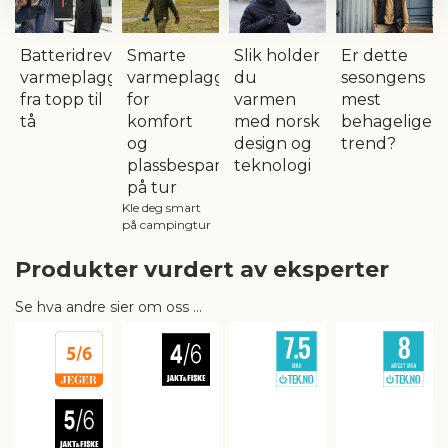
Batteridrevne
Smarte
Er dette
Slik holder
varmeplagg
varmeplagg
sesongens
du
fra topp til
for
mest
varmen
tå
komfort
behagelige
med norsk
og
trend?
design og
plassbesparelse
teknologi
på tur
Kle deg smart
på campingtur
Produkter vurdert av eksperter
Se hva andre sier om oss ...