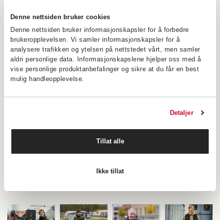
Denne nettsiden bruker cookies
Denne nettsiden bruker informasjonskapsler for å forbedre
brukeropplevelsen. Vi samler informasjonskapsler for å
Utforsk
analysere trafikken og ytelsen på nettstedet vårt, men samler
Råd og vink om
fordelene med
aldri personlige data. Informasjonskapslene hjelper oss med å
varmbekledning
varmebeklednin
vise personlige produktanbefalinger og sikre at du får en best
mulig handleopplevelse.
GODE RÅD
HVORFOR
OG VINK
VARMEKLÆR?
Detaljer
Tillat alle
Kan vaskes
Justerbar
Designet
Fleksible
Testet og
Ikke tillat
i maskin
temperatur
i Norge
varmeelementer
sertifisert