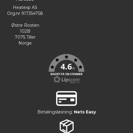
Heatexp AS
Org.nr 917354758
Østre Rosten
102B
7075 Tiller
Norge
4.6
/5
BASERT PÅ 106 STEMMER
Betalingsløsning:
Nets Easy