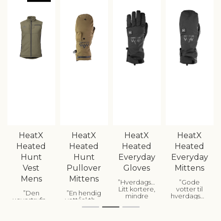
HeatX
HeatX
HeatX
HeatX
Heated
Heated
Heated
Heated
Hunt
Hunt
Everyday
Everyday
Vest
Pullover
Gloves
Mittens
Mens
Mittens
Hverdagshansken.
Gode
Litt kortere,
votter til
Den
En hendig
mindre
hverdagsbruk
uovertrufne
vott/jakthanske
kompakte
med god
vinneren i
med
hanskene
og subtil
kategorien
varmekabler
som er like
varmefordeling.
for