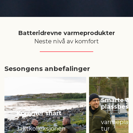
Batteridrevne varmeprodukter
Neste nivå av komfort
Sesongens anbefalinger
Smarte &
plassbes
Kommer snart
varmeplag
Jaktkolleksjonen
tur