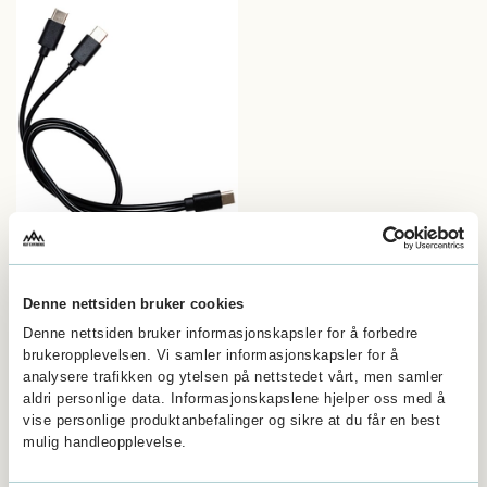
HeatX Split Charging Cable USBC-
USBC
Denne nettsiden bruker cookies
Karakter:
3.0 av 5 mulige
Denne nettsiden bruker informasjonskapsler for å forbedre
brukeropplevelsen. Vi samler informasjonskapsler for å
Andre kjøpte også
analysere trafikken og ytelsen på nettstedet vårt, men samler
aldri personlige data. Informasjonskapslene hjelper oss med å
vise personlige produktanbefalinger og sikre at du får en best
mulig handleopplevelse.