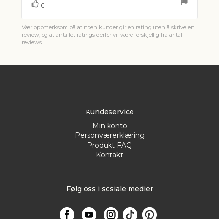
Liker
stemmer
0
Vær oppmerksom på at noen kunder gir en rating uten å skrive en
review, og at antallet ratings derfor vil være forskjellig fra antall
reviews.
Kundeservice
Min konto
Personværerklæring
Produkt FAQ
Kontakt
Følg oss i sosiale medier