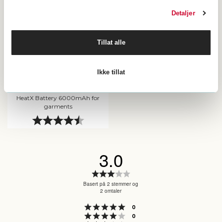
Detaljer
Tillat alle
Ikke tillat
HeatX Battery 6000mAh for
garments
Karakter:
4.7 av 5 mulige
3.0
Karakter:
3.0
Basert på 2 stemmer og
2 omtaler
av
5
Karakter: 5 av 5 mulige
stemmer
0
mulige
Karakter: 4 av 5 mulige
stemmer
0