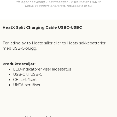
På lager = Levering 2–5 virkedager. Fri frakt over 1.500 kr.
Retur: 14 dagers angrerett, returgebyr kr 50.
HeatX Split Charging Cable USBC-USBC
For lading av to Heatx-såler eller to Heatx sokkebatterier
med USB-C-plugg.
Produktdetaljer:
LED-indikatorer viser ladestatus
USB-C til USB-C
CE-sertifisert
UKCA-sertifisert