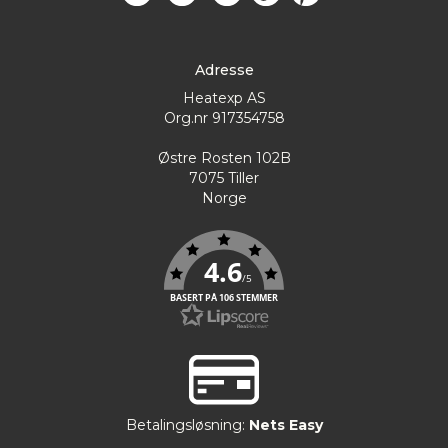
Adresse
Heatexp AS
Org.nr 917354758
Østre Rosten 102B
7075 Tiller
Norge
4.6
/5
BASERT PÅ 106 STEMMER
Betalingsløsning:
Nets Easy