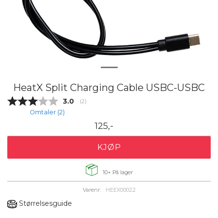
HeatX Split Charging Cable USBC-USBC
Gjennomsnittskarakter:
3.0
(
stemmer:
2
)
Omtaler (
2
)
125,-
KJØP
10+
På lager
Varenr:
HEEX00022
Størrelsesguide